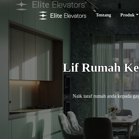
Tentang
Produk
Lif Rumah Kec
Naik taraf rumah anda kepada gay