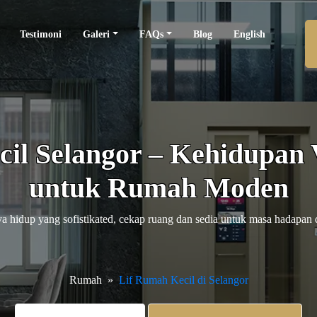
Testimoni
Galeri
FAQs
Blog
English
il Selangor – Kehidupan V
untuk Rumah Moden
a hidup yang sofistikated, cekap ruang dan sedia untuk masa hadapan d
Rumah
Lif Rumah Kecil di Selangor