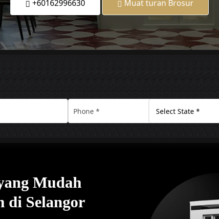
+60162996630
Muat turan Brosur
 yang Mudah
di Selangor