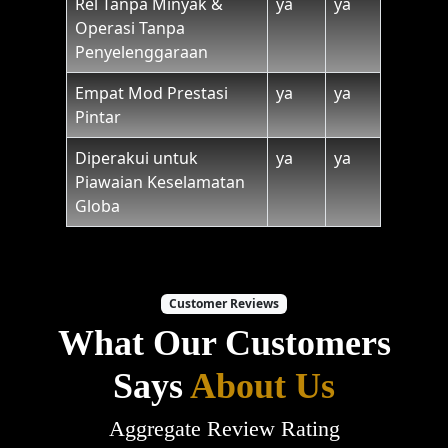
Rel Tanpa Minyak &
ya
ya
Operasi Tanpa
Penyelenggaraan
Empat Mod Prestasi
ya
ya
Pintar
Diperakui untuk
ya
ya
Piawaian Keselamatan
Globa
Customer Reviews
What Our Customers
Says
About Us
Aggregate Review Rating