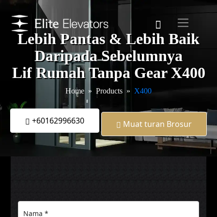
Lebih Pantas & Lebih Baik
Daripada Sebelumnya
Lif Rumah Tanpa Gear X400
Home
Products
X400
+60162996630
Muat turan Brosur