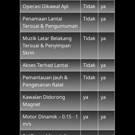
Operasi Dikawal Apl
Tidak
ya
Penamaan Lantai
Tidak
ya
Tersuai & Pengumuman
Muzik Latar Belakang
Tidak
ya
Tersuai & Penyimpan
Skrin
Akses Terhad Lantai
Tidak
ya
Pemantauan Jauh &
Tidak
ya
Pengesanan Ralat
Kawalan Didorong
ya
ya
Magnet
Motor Dinamik – 0.15 - 1
ya
ya
m/s