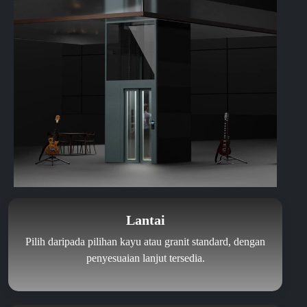
Lantai
Pilih daripada pilihan kayu atau granit standard, dengan
penyesuaian lanjut tersedia.