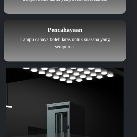
Pencahayaan
Lampu cahaya boleh laras untuk suasana yang
sempurna.