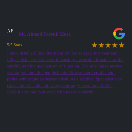
AF
Mr. Ahmad Farouk Musa
★★★★★
5/5 Stars
I have installed Elite Stairlift at my house early this year and
fully satisfied with the workmanship, the aesthetic aspect of the
stairlift, and the mechanism of function. The after sales service
was superb and the people behind it were very cordial and
polite with astute professionalism. As a Medical Specialist who
cares about health and safety, I strongly recommend Elite
Stairlift anytime to anyone who needs a stairlift.