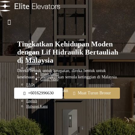
Tingkatkan Kehidupan Moden
dengan Lif Hidraulik Bertauliah
Tentang
Produk
di Malaysia
Testimoni
Galeri
Direka bentuk untuk ketepatan, direka bentuk untuk
Image Galeri
keselesaan — mentakrifkan semula ketinggian di Malaysia.
Galeri Video
FAQs
Elite Products Faqs
+60162996630
Muat Turun Brosur
Blog
English
Hubungi Kami