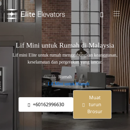
Lif Mini untuk Rumah di Malaysia
Lif mini Elite untuk rumah menggabungkan keanggunan,
keselamatan dan pergerakan yang lancar.
Rumah
Lif Mini untuk Rumah
Muat
+60162996630
turun
Brosur