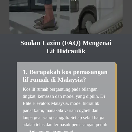
Soalan Lazim (FAQ) Mengenai
Lif Hidraulik
1. Berapakah kos pemasangan
lif rumah di Malaysia?
Kos lif rumah bergantung pada bilangan
tingkat, kemasan dan model yang dipilih. Di
Elite Elevators Malaysia, model hidraulik
padat kami, manakala varian cogbelt dan
tanpa gear yang canggih. Setiap sebut harga
adalah telus dan termasuk pemasangan penuh
— tiada yuran tersembunyi.