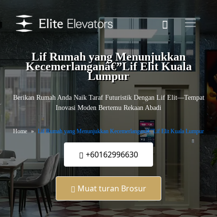
Lif Rumah yang Menunjukkan
Kecemerlanganâ€”Lif Elit Kuala
Lumpur
Berikan Rumah Anda Naik Taraf Futuristik Dengan Lif Elit—Tempat
Inovasi Moden Bertemu Rekaan Abadi
Home
Lif Rumah yang Menunjukkan Kecemerlanganâ€”Lif Elit Kuala Lumpur
+60162996630
Muat turan Brosur