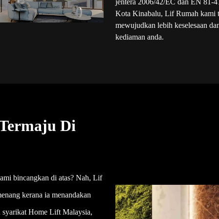
jentera 2006/42/EC dan EN 81-41.
Kota Kinabalu, Lif Rumah kami t
mewujudkan lebih keselesaan da
kediaman anda.
 Termaju Di
ami bincangkan di atas? Nah, Lif
menang kerana ia menandakan
u syarikat Home Lift Malaysia,