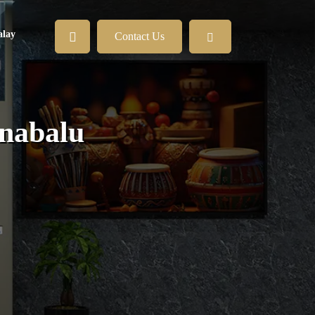
lay
Contact Us
inabalu