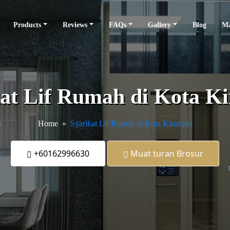
Products
Reviews
FAQs
Gallery
Blog
Ma
at Lif Rumah di Kota K
Home
Syarikat Lif Rumah di Kota Kinabalu
+60162996630
Muat turan Brosur