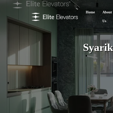
Home
About
Us
Syarik