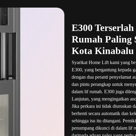
E300 Terserlah 
Rumah Paling S
Kota Kinabalu
Syarikat Home Lift kami yang b
E300, yang bergantung kepada gan
dengan dua peranti penyelamat a
dan pintu perangkap untuk menye
dalam lif rumah. E300 juga dile
Lanjutan, yang mengingatkan an
Jika perkara ini tidak diuruskan
berhenti secara automatik dan ke
sehingga isu itu ditangani. Pemik
penumpang dikunci di dalam lif
daripada aduan palsu yang perlu 