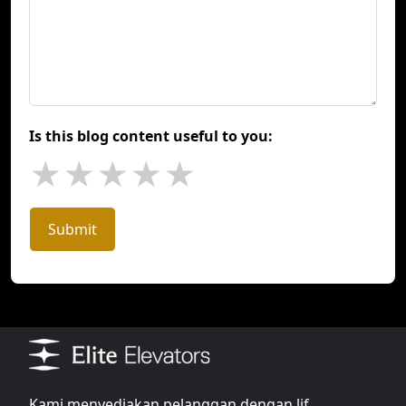
Is this blog content useful to you:
★
★
★
★
★
Submit
Kami menyediakan pelanggan dengan lif