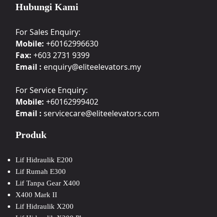
Hubungi Kami
For Sales Enquiry:
Mobile:
+60162996630
Fax:
+603 2731 9399
Email :
enquiry@eliteelevators.my
For Service Enquiry:
Mobile:
+60162999402
Email :
servicecare@eliteelevators.com
Produk
Lif Hidraulik E200
Lif Rumah E300
Lif Tanpa Gear X400
X400 Mark II
Lif Hidraulik X200