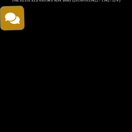
THE ELITE ELEVATORS SDN. BHD. (201901033422 / 1342752-P)